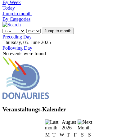
By Week
Today
Jump to month
By Categories
Jump to month
Preceding Day
Thursday, 05. June 2025
Following Day
No events were found
Veranstaltungs-Kalender
August
2026
M
T
W
T
F
S
S