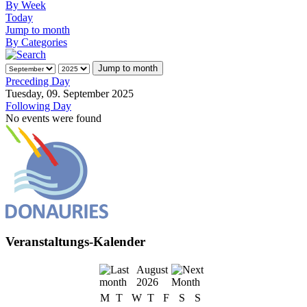
By Week
Today
Jump to month
By Categories
Jump to month
Preceding Day
Tuesday, 09. September 2025
Following Day
No events were found
Veranstaltungs-Kalender
August
2026
M
T
W
T
F
S
S