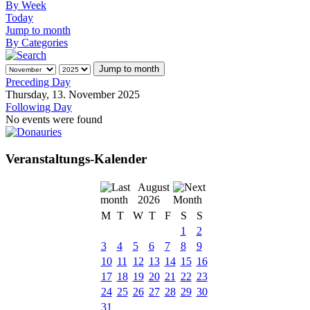
By Week
Today
Jump to month
By Categories
Jump to month
Preceding Day
Thursday, 13. November 2025
Following Day
No events were found
Veranstaltungs-Kalender
August
2026
M
T
W
T
F
S
S
1
2
3
4
5
6
7
8
9
10
11
12
13
14
15
16
17
18
19
20
21
22
23
24
25
26
27
28
29
30
31