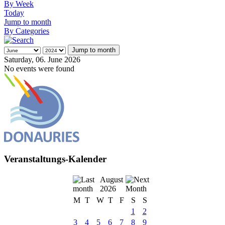
By Week
Today
Jump to month
By Categories
Jump to month
Saturday, 06. June 2026
No events were found
Veranstaltungs-Kalender
August
2026
M
T
W
T
F
S
S
1
2
3
4
5
6
7
8
9