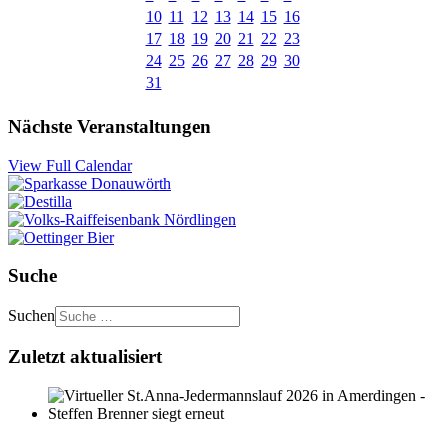
10
11
12
13
14
15
16
17
18
19
20
21
22
23
24
25
26
27
28
29
30
31
Nächste Veranstaltungen
View Full Calendar
Suche
Suchen
Zuletzt aktualisiert