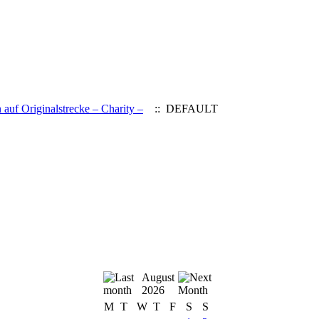
auf Originalstrecke – Charity –
:: DEFAULT
August
2026
M
T
W
T
F
S
S