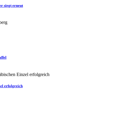
r siegt erneut
ffel
el erfolgreich