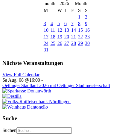
2026
M
T
W
T
F
S
S
1
2
3
4
5
6
7
8
9
10
11
12
13
14
15
16
17
18
19
20
21
22
23
24
25
26
27
28
29
30
31
Nächste Veranstaltungen
View Full Calendar
Sa Aug. 08 @16:00
-
Oettinger Stadtlauf 2026 mit Oettinger Stadtmeisterschaft
Suche
Suchen