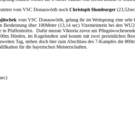
n, nutzten vom VSC Donauwörth noch
Christoph Humburger
(23,52sec
ajitschek
vom VSC Donauwörth, gelang ihr im Weitsprung eine sehr kon
en Bestleistung über 100Meter (13,14 sec) Vizemeisterin bei den WU
in Pfaffenhofen.
Dafür musste Viktoria zuvor am Pfingstwochenend
die 100m Hürden, im Kugelstoßen und konnte mit zwei persönlichen Be
en zweiten Tag, stehen doch hier zum Abschluss des 7-Kampfes die 800m 
ifikation für die bayerischen Meisterschaften.
sec)