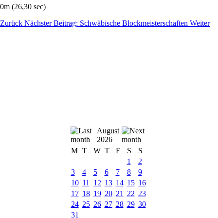
00m (26,30 sec)
Zurück
Nächster Beitrag: Schwäbische Blockmeisterschaften
Weiter
August
2026
M
T
W
T
F
S
S
1
2
3
4
5
6
7
8
9
10
11
12
13
14
15
16
17
18
19
20
21
22
23
24
25
26
27
28
29
30
31