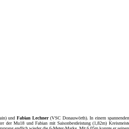
ain) und
Fabian Lechner
(VSC Donauwörth). In einem spannenden 
ter der Mu18 und Fabian mit Saisonbestleistung (1,82m) Kreismeist
rang endlich wieder die 6-Meter-Marke. Mit 6,05m konnte er seinen z