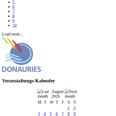
5
6
7
8
9
10
Load more...
Veranstaltungs-Kalender
August
2026
M
T
W
T
F
S
S
1
2
3
4
5
6
7
8
9