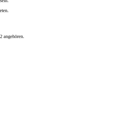
sein.
eten.
 2 angehören.