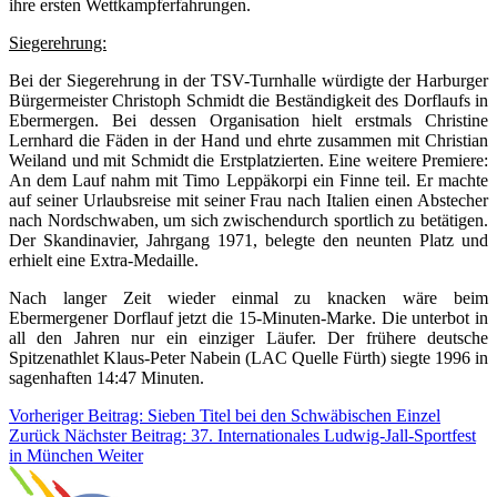
ihre ersten Wettkampferfahrungen.
Siegerehrung:
Bei der Siegerehrung in der TSV-Turnhalle würdigte der Harburger
Bürgermeister Christoph Schmidt die Beständigkeit des Dorflaufs in
Ebermergen. Bei dessen Organisation hielt erstmals Christine
Lernhard die Fäden in der Hand und ehrte zusammen mit Christian
Weiland und mit Schmidt die Erstplatzierten. Eine weitere Premiere:
An dem Lauf nahm mit Timo Leppäkorpi ein Finne teil. Er machte
auf seiner Urlaubsreise mit seiner Frau nach Italien einen Abstecher
nach Nordschwaben, um sich zwischendurch sportlich zu betätigen.
Der Skandinavier, Jahrgang 1971, belegte den neunten Platz und
erhielt eine Extra-Medaille.
Nach langer Zeit wieder einmal zu knacken wäre beim
Ebermergener Dorflauf jetzt die 15-Minuten-Marke. Die unterbot in
all den Jahren nur ein einziger Läufer. Der frühere deutsche
Spitzenathlet Klaus-Peter Nabein (LAC Quelle Fürth) siegte 1996 in
sagenhaften 14:47 Minuten.
Vorheriger Beitrag: Sieben Titel bei den Schwäbischen Einzel
Zurück
Nächster Beitrag: 37. Internationales Ludwig-Jall-Sportfest
in München
Weiter