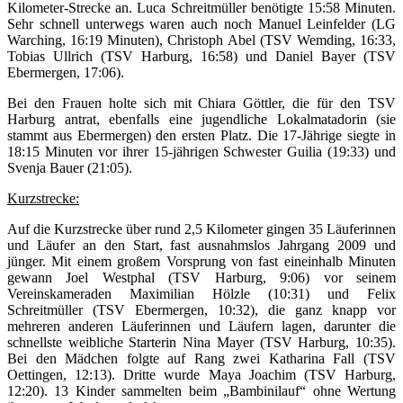
Kilometer-Strecke an. Luca Schreitmüller benötigte 15:58 Minuten.
Sehr schnell unterwegs waren auch noch Manuel Leinfelder (LG
Warching, 16:19 Minuten), Christoph Abel (TSV Wemding, 16:33,
Tobias Ullrich (TSV Harburg, 16:58) und Daniel Bayer (TSV
Ebermergen, 17:06).
Bei den Frauen holte sich mit Chiara Göttler, die für den TSV
Harburg antrat, ebenfalls eine jugendliche Lokalmatadorin (sie
stammt aus Ebermergen) den ersten Platz. Die 17-Jährige siegte in
18:15 Minuten vor ihrer 15-jährigen Schwester Guilia (19:33) und
Svenja Bauer (21:05).
Kurzstrecke:
Auf die Kurzstrecke über rund 2,5 Kilometer gingen 35 Läuferinnen
und Läufer an den Start, fast ausnahmslos Jahrgang 2009 und
jünger. Mit einem großem Vorsprung von fast eineinhalb Minuten
gewann Joel Westphal (TSV Harburg, 9:06) vor seinem
Vereinskameraden Maximilian Hölzle (10:31) und Felix
Schreitmüller (TSV Ebermergen, 10:32), die ganz knapp vor
mehreren anderen Läuferinnen und Läufern lagen, darunter die
schnellste weibliche Starterin Nina Mayer (TSV Harburg, 10:35).
Bei den Mädchen folgte auf Rang zwei Katharina Fall (TSV
Oettingen, 12:13). Dritte wurde Maya Joachim (TSV Harburg,
12:20). 13 Kinder sammelten beim „Bambinilauf“ ohne Wertung