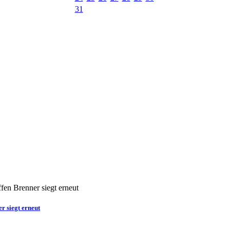
31
r siegt erneut