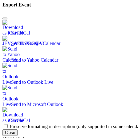
Export Event
Save iCal
Send to Google Calendar
Send to Yahoo Calendar
Send to Outlook Live
Send to Microsoft Outlook
Save iCal
Preserve formatting in description (only supported in some calenda
Close