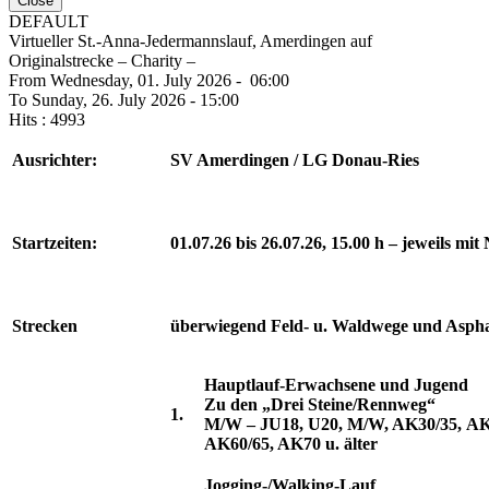
Close
DEFAULT
Virtueller St.-Anna-Jedermannslauf, Amerdingen auf
Originalstrecke – Charity –
From Wednesday, 01. July 2026 - 06:00
To Sunday, 26. July 2026 - 15:00
Hits
: 4993
Ausrichter:
SV Amerdingen / LG Donau-Ries
Startzeiten:
01.07.26 bis 26.07.26, 15.00 h – jeweils m
Strecken
überwiegend Feld- u. Waldwege und Aspha
Hauptlauf-Erwachsene und Jugend
Zu den „Drei Steine/Rennweg“
1.
M/W – JU18, U20, M/W, AK30/35,
AK
AK60/65, AK70 u. älter
Jogging-/Walking-Lauf