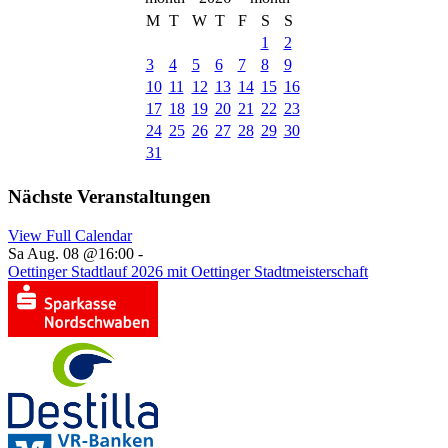
M
T
W
T
F
S
S
1
2
3
4
5
6
7
8
9
10
11
12
13
14
15
16
17
18
19
20
21
22
23
24
25
26
27
28
29
30
31
Nächste Veranstaltungen
View Full Calendar
Sa Aug. 08 @16:00
-
Oettinger Stadtlauf 2026 mit Oettinger Stadtmeisterschaft