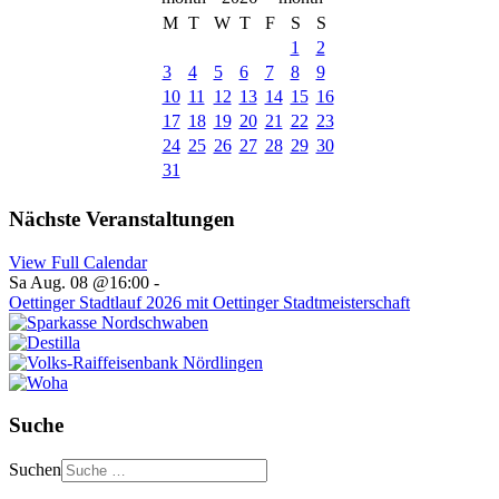
M
T
W
T
F
S
S
1
2
3
4
5
6
7
8
9
10
11
12
13
14
15
16
17
18
19
20
21
22
23
24
25
26
27
28
29
30
31
Nächste Veranstaltungen
View Full Calendar
Sa Aug. 08 @16:00
-
Oettinger Stadtlauf 2026 mit Oettinger Stadtmeisterschaft
Suche
Suchen