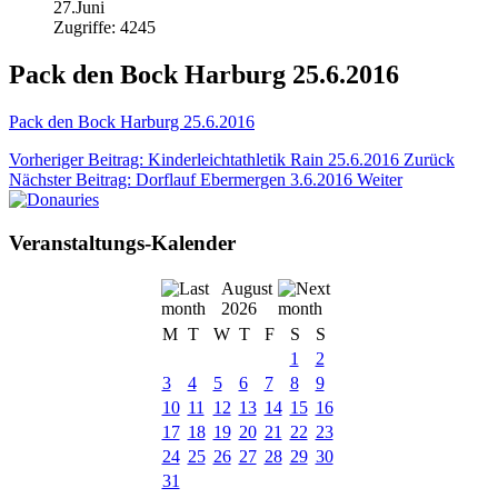
27.Juni
Zugriffe: 4245
Pack den Bock Harburg 25.6.2016
Pack den Bock Harburg 25.6.2016
Vorheriger Beitrag: Kinderleichtathletik Rain 25.6.2016
Zurück
Nächster Beitrag: Dorflauf Ebermergen 3.6.2016
Weiter
Veranstaltungs-Kalender
August
2026
M
T
W
T
F
S
S
1
2
3
4
5
6
7
8
9
10
11
12
13
14
15
16
17
18
19
20
21
22
23
24
25
26
27
28
29
30
31