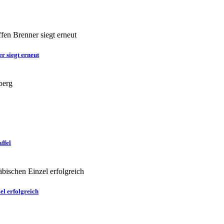
r siegt erneut
ffel
el erfolgreich