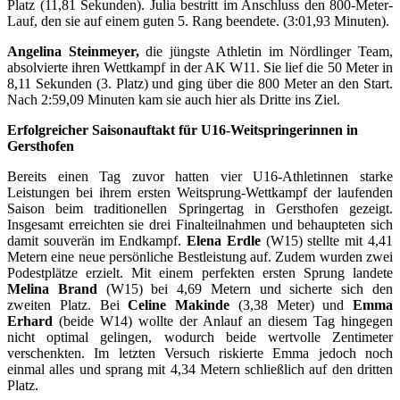
Platz (11,81 Sekunden). Julia bestritt im Anschluss den 800-Meter-
Lauf, den sie auf einem guten 5. Rang beendete. (3:01,93 Minuten).
Angelina Steinmeyer,
die jüngste Athletin im Nördlinger Team,
absolvierte ihren Wettkampf in der AK W11. Sie lief die 50 Meter in
8,11 Sekunden (3. Platz) und ging über die 800 Meter an den Start.
Nach 2:59,09 Minuten kam sie auch hier als Dritte ins Ziel.
Erfolgreicher Saisonauftakt für U16-Weitspringerinnen in
Gersthofen
Bereits einen Tag zuvor hatten vier U16-Athletinnen starke
Leistungen bei ihrem ersten Weitsprung-Wettkampf der laufenden
Saison beim traditionellen Springertag in Gersthofen gezeigt.
Insgesamt erreichten sie drei Finalteilnahmen und behaupteten sich
damit souverän im Endkampf.
Elena Erdle
(W15) stellte mit 4,41
Metern eine neue persönliche Bestleistung auf. Zudem wurden zwei
Podestplätze erzielt. Mit einem perfekten ersten Sprung landete
Melina Brand
(W15) bei 4,69 Metern und sicherte sich den
zweiten Platz. Bei
Celine Makinde
(3,38 Meter) und
Emma
Erhard
(beide W14) wollte der Anlauf an diesem Tag hingegen
nicht optimal gelingen, wodurch beide wertvolle Zentimeter
verschenkten. Im letzten Versuch riskierte Emma jedoch noch
einmal alles und sprang mit 4,34 Metern schließlich auf den dritten
Platz.