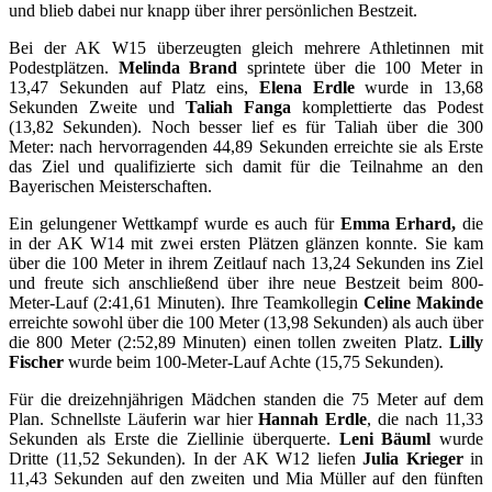
und blieb dabei nur knapp über ihrer persönlichen Bestzeit.
Bei der AK W15 überzeugten gleich mehrere Athletinnen mit
Podestplätzen.
Melinda Brand
sprintete über die 100 Meter in
13,47 Sekunden auf Platz eins,
Elena Erdle
wurde in 13,68
Sekunden Zweite und
Taliah Fanga
komplettierte das Podest
(13,82 Sekunden). Noch besser lief es für Taliah über die 300
Meter: nach hervorragenden 44,89 Sekunden erreichte sie als Erste
das Ziel und qualifizierte sich damit für die Teilnahme an den
Bayerischen Meisterschaften.
Ein gelungener Wettkampf wurde es auch für
Emma Erhard,
die
in der AK W14 mit zwei ersten Plätzen glänzen konnte. Sie kam
über die 100 Meter in ihrem Zeitlauf nach 13,24 Sekunden ins Ziel
und freute sich anschließend über ihre neue Bestzeit beim 800-
Meter-Lauf (2:41,61 Minuten). Ihre Teamkollegin
Celine Makinde
erreichte sowohl über die 100 Meter (13,98 Sekunden) als auch über
die 800 Meter (2:52,89 Minuten) einen tollen zweiten Platz.
Lilly
Fischer
wurde beim 100-Meter-Lauf Achte (15,75 Sekunden).
Für die dreizehnjährigen Mädchen standen die 75 Meter auf dem
Plan. Schnellste Läuferin war hier
Hannah Erdle
, die nach 11,33
Sekunden als Erste die Ziellinie überquerte.
Leni Bäuml
wurde
Dritte (11,52 Sekunden). In der AK W12 liefen
Julia Krieger
in
11,43 Sekunden auf den zweiten und Mia Müller auf den fünften