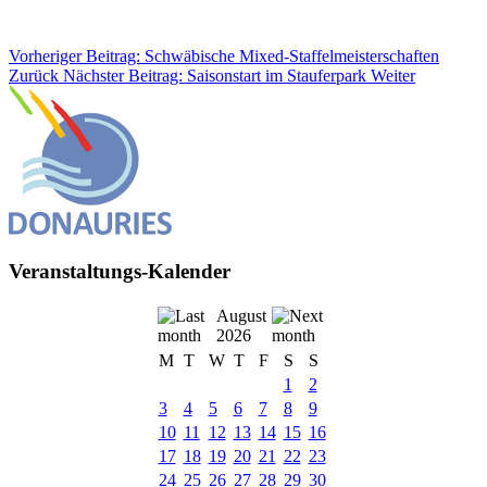
Vorheriger Beitrag: Schwäbische Mixed-Staffelmeisterschaften
Zurück
Nächster Beitrag: Saisonstart im Stauferpark
Weiter
Veranstaltungs-Kalender
August
2026
M
T
W
T
F
S
S
1
2
3
4
5
6
7
8
9
10
11
12
13
14
15
16
17
18
19
20
21
22
23
24
25
26
27
28
29
30