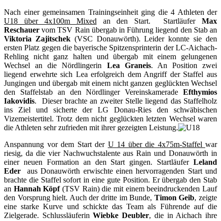
Nach einer gemeinsamen Trainingseinheit ging die 4 Athleten der
U18 über 4x100m Mixed
an den Start. Startläufer
Max
Reschauer
vom TSV Rain übergab in Führung liegend den Stab an
Viktoria Zajitschek
(VSC Donauwörth). Leider konnte sie den
ersten Platz gegen die bayerische Spitzensprinterin der LC-Aichach-
Rehling nicht ganz halten und übergab mit einem gelungenen
Wechsel an die Nördlingerin
Lea Graneis
. An Position zwei
liegend erwehrte sich Lea erfolgreich dem Angriff der Staffel aus
Jungingen und übergab mit einem nicht ganzen geglückten Wechsel
den Staffelstab an den Nördlinger Vereinskamerade
Efthymios
Iakovidis
. Dieser brachte an zweiter Stelle liegend das Staffelholz
ins Ziel und sicherte der LG Donau-Ries den schwäbischen
Vizemeistertitel. Trotz dem nicht geglückten letzten Wechsel waren
die Athleten sehr zufrieden mit ihrer gezeigten Leistung.
Anspannung vor dem Start der
U 14 über die 4x75m-Staffel
war
riesig, da die vier Nachwuchstalente aus Rain und Donauwörth in
einer neuen Formation an den Start gingen. Startläufer
Leland
Eder
aus Donauwörth erwischte einen hervorragenden Start und
brachte die Staffel sofort in eine gute Position. Er übergab den Stab
an
Hannah Köpf
(TSV Rain) die mit einem beeindruckenden Lauf
den Vorsprung hielt. Auch der dritte im Bunde,
Timon Geib
, zeigte
eine starke Kurve und schickte das Team als Führende auf die
Zielgerade. Schlussläuferin
Wiebke Deubler
, die in Aichach ihre