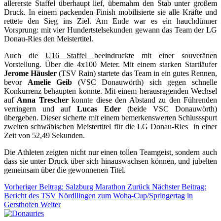
allererste Staffel überhaupt lief, übernahm den Stab unter großem
Druck. In einem packenden Finish mobilisierte sie alle Kräfte und
rettete den Sieg ins Ziel. Am Ende war es ein hauchdünner
Vorsprung: mit vier Hundertstelsekunden gewann das Team der LG
Donau-Ries den Meistertitel.
Auch die
U16 Staffel
beeindruckte mit einer souveränen
Vorstellung. Über die 4x100 Meter. Mit einem starken Startläufer
Jerome Häusler
(TSV Rain) startete das Team in ein gutes Rennen,
bevor
Amelie Geib
(VSC Donauwörth) sich gegen schnelle
Konkurrenz behaupten konnte. Mit einem herausragenden Wechsel
auf
Anna Trescher
konnte diese den Abstand zu den Führenden
verringern und auf
Lucas Eder
(beide VSC Donauwörth)
übergeben. Dieser sicherte mit einem bemerkenswerten Schlussspurt
zweiten schwäbischen Meistertitel für die LG Donau-Ries
in einer
Zeit von 52,49 Sekunden.
Die Athleten zeigten nicht nur einen tollen Teamgeist, sondern auch
dass sie unter Druck über sich hinauswachsen können, und jubelten
gemeinsam über die gewonnenen Titel.
Vorheriger Beitrag: Salzburg Marathon
Zurück
Nächster Beitrag:
Bericht des TSV Nördllingen zum Woha-Cup/Springertag in
Gersthofen
Weiter