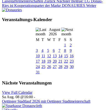
Langstaffelmeisterschaften
Zurück
Nächster Beitrag: LG Donau-
Ries ist Kooperationsparter der Marke DONAURIES
Weiter
Veranstaltungs-Kalender
August
2026
M
T
W
T
F
S
S
1
2
3
4
5
6
7
8
9
10
11
12
13
14
15
16
17
18
19
20
21
22
23
24
25
26
27
28
29
30
31
Nächste Veranstaltungen
View Full Calendar
Sa Aug. 08 @16:00
-
Oettinger Stadtlauf 2026 mit Oettinger Stadtmeisterschaft