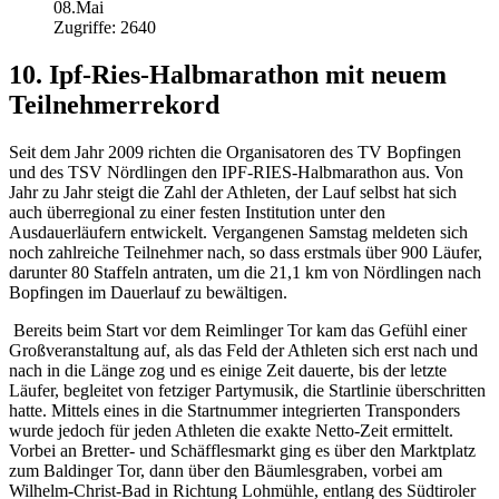
08.Mai
Zugriffe: 2640
10. Ipf-Ries-Halbmarathon mit neuem
Teilnehmerrekord
Seit dem Jahr 2009 richten die Organisatoren des TV Bopfingen
und des TSV Nördlingen den IPF-RIES-Halbmarathon aus. Von
Jahr zu Jahr steigt die Zahl der Athleten, der Lauf selbst hat sich
auch überregional zu einer festen Institution unter den
Ausdauerläufern entwickelt. Vergangenen Samstag meldeten sich
noch zahlreiche Teilnehmer nach, so dass erstmals über 900 Läufer,
darunter 80 Staffeln antraten, um die 21,1 km von Nördlingen nach
Bopfingen im Dauerlauf zu bewältigen.
Bereits beim Start vor dem Reimlinger Tor kam das Gefühl einer
Großveranstaltung auf, als das Feld der Athleten sich erst nach und
nach in die Länge zog und es einige Zeit dauerte, bis der letzte
Läufer, begleitet von fetziger Partymusik, die Startlinie überschritten
hatte. Mittels eines in die Startnummer integrierten Transponders
wurde jedoch für jeden Athleten die exakte Netto-Zeit ermittelt.
Vorbei an Bretter- und Schäfflesmarkt ging es über den Marktplatz
zum Baldinger Tor, dann über den Bäumlesgraben, vorbei am
Wilhelm-Christ-Bad in Richtung Lohmühle, entlang des Südtiroler