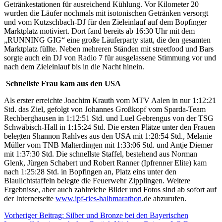
Getränkestationen für ausreichend Kühlung. Vor Kilometer 20
wurden die Läufer nochmals mit isotonischen Getränken versorgt
und vom Kutzschbach-DJ für den Zieleinlauf auf dem Bopfinger
Marktplatz motiviert. Dort fand bereits ab 16:30 Uhr mit dem
„RUNNING GIG“ eine große Läuferparty statt, die den gesamten
Marktplatz füllte. Neben mehreren Ständen mit streetfood und Bars
sorgte auch ein DJ von Radio 7 für ausgelassene Stimmung vor und
nach dem Zieleinlauf bis in die Nacht hinein.
Schnellste Frau kam aus den USA
Als erster erreichte Joachim Krauth vom MTV Aalen in nur 1:12:21
Std. das Ziel, gefolgt von Johannes Großkopf vom Sparda-Team
Rechberghausen in 1:12:51 Std. und Luel Gebrengus von der TSG
Schwäbisch-Hall in 1:15:24 Std. Die ersten Plätze unter den Frauen
belegten Shannon Rahlves aus den USA mit 1:28:54 Std., Melanie
Müller vom TNB Malterdingen mit 1:33:06 Std. und Antje Diemer
mit 1:37:30 Std. Die schnellste Staffel, bestehend aus Norman
Glenk, Jürgen Schabert und Robert Ranner (Ipfrenner Elite) kam
nach 1:25:28 Std. in Bopfingen an, Platz eins unter den
Blaulichtstaffeln belegte die Feuerwehr Zipplingen. Weitere
Ergebnisse, aber auch zahlreiche Bilder und Fotos sind ab sofort auf
der Internetseite
www.ipf-ries-halbmarathon
.de abzurufen.
Vorheriger Beitrag: Silber und Bronze bei den Bayerischen