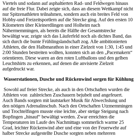
Viertels und sodann auf asphaltierten Rad- und Feldwegen hinaus
auf die freie Flur. Dabei zeigte sich, dass an diesem Wettkampf nicht
nur Spitzenathleten teilnahmen, sondern auch ein breites Feld von
Hobby-und Freizeitsportlern auf die Strecke ging. Auf den ersten 10
Kilometern über Kleinerdlingen und Holheim nach
Nähermemmingen, als bereits die Hälfte der Gesamtstrecke
bewältigt war, zeigte sich das Läuferfeld noch als dichtes Band, das
sich durch die bunte Frühlingslandschaft zog. Alle ambitionierten
Athleten, die den Halbmarathon in einer Zielzeit von 1:30, 1:45 und
2:00 Stunden bestreiten wollten, konnten sich an den „Pacemakern“
orientieren. Diese waren an den roten Luftballons und den gelben
Leuchtshirts zu erkennen, auf denen die anvisierte Zielzeit
aufgedruckt war.
Wasserstationen, Dusche und Rückenwind sorgen für Kühlung
Sowohl auf freier Strecke, als auch in den Ortschaften wurden die
Athleten von zahlreichen Zuschauern bejubelt und angefeuert.
Auch Bands sorgten mit lautstarker Musik für Abwechslung und
den nötigen Adrenalinschub. Nach den Ortschaften Utzmemmingen
und Trochtelfingen musste eine leichte, aber stetige Steigung nach
Bopfingen „hinauf“ bewältigt werden. Zwar erreichten die
Temperaturen im Laufe des Nachmittags sommerlich warme 25
Grad, leichter Rückenwind aber und eine von der Feuerwehr auf
halber Strecke aufgestellte Dusche sorgten neben mehreren