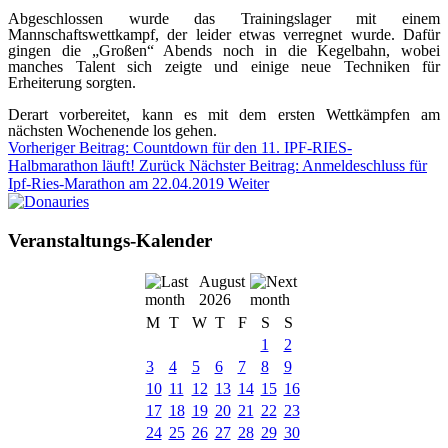
Abgeschlossen wurde das Trainingslager mit einem
Mannschaftswettkampf, der leider etwas verregnet wurde. Dafür
gingen die „Großen“ Abends noch in die Kegelbahn, wobei
manches Talent sich zeigte und einige neue Techniken für
Erheiterung sorgten.
Derart vorbereitet, kann es mit dem ersten Wettkämpfen am
nächsten Wochenende los gehen.
Vorheriger Beitrag: Countdown für den 11. IPF-RIES-
Halbmarathon läuft!
Zurück
Nächster Beitrag: Anmeldeschluss für
Ipf-Ries-Marathon am 22.04.2019
Weiter
Veranstaltungs-Kalender
August
2026
M
T
W
T
F
S
S
1
2
3
4
5
6
7
8
9
10
11
12
13
14
15
16
17
18
19
20
21
22
23
24
25
26
27
28
29
30