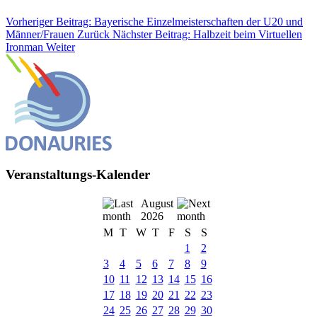
Vorheriger Beitrag: Bayerische Einzelmeisterschaften der U20 und
Männer/Frauen
Zurück
Nächster Beitrag: Halbzeit beim Virtuellen
Ironman
Weiter
Veranstaltungs-Kalender
August
2026
M
T
W
T
F
S
S
1
2
3
4
5
6
7
8
9
10
11
12
13
14
15
16
17
18
19
20
21
22
23
24
25
26
27
28
29
30