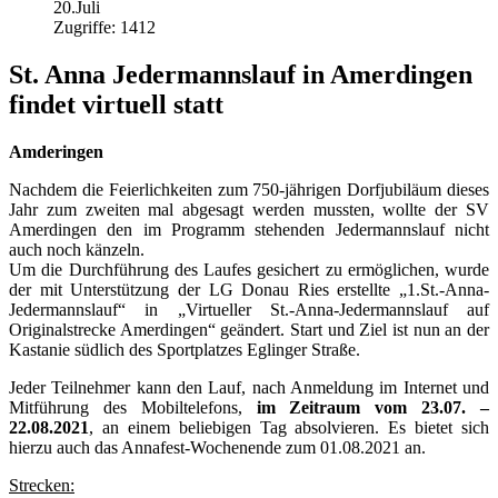
20.Juli
Zugriffe: 1412
St. Anna Jedermannslauf in Amerdingen
findet virtuell statt
Amderingen
Nachdem die Feierlichkeiten zum 750-jährigen Dorfjubiläum dieses
Jahr zum zweiten mal abgesagt werden mussten, wollte der SV
Amerdingen den im Programm stehenden Jedermannslauf nicht
auch noch känzeln.
Um die Durchführung des Laufes gesichert zu ermöglichen, wurde
der mit Unterstützung der LG Donau Ries erstellte „1.St.-Anna-
Jedermannslauf“ in „Virtueller St.-Anna-Jedermannslauf auf
Originalstrecke Amerdingen“ geändert. Start und Ziel ist nun an der
Kastanie südlich des Sportplatzes Eglinger Straße.
Jeder Teilnehmer kann den Lauf, nach Anmeldung im Internet und
Mitführung des Mobiltelefons,
im Zeitraum vom 23.07. –
22.08.2021
, an einem beliebigen Tag absolvieren. Es bietet sich
hierzu auch das Annafest-Wochenende zum 01.08.2021 an.
Strecken: