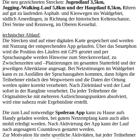
Die neu gezeichneten Strecken:
Jugendlauf 3,5km,
Jogging-/Walking-Lauf 5,8km und der Hauptlauf 8,5km, f
ühren
auf gut zu laufenden Asphalt- und Kieswegen ins Waldgebiet,
südlich Amerdingen, in Richtung der historischen Keltenschanze,
Drei Steine und Rennweg, im Oberen Kesseltal.
technischer Ablauf:
Die Strecken sind auf einer digitalen Karte gespeichert und werden
mit Nutzung der entsprechenden App gelaufen. Über das Smartphon
wird die Position des Läufers mit GPS geortet und per
Sprachausgabe werden Hinweise zum Streckenverlauf, zu
Zwischenzeiten und –Platzierungen im gesamten Starterfeld und der
jeweiligen Altersklasse angesagt. Bei Netzstörungen im Waldgebiet
kann es zu Ausfällen der Sprachausgaben kommen, dann folgen die
Teilnehmer einfach den Wegweisern und die Daten der Ortung
werden später korrekt verarbeitet. Nach Zieleinlauf wird der Lauf
sofort in der Rangliste verarbeitet. Da jeder Teilnehmer die
Originalstrecke mit mehreren Aufzeichnungspunkten absolviert,
wird eine nahezu reale Ergebnisliste erstellt.
Die zum Lauf notwendige
Spoferan App
kann zu Hause aufs
Handy geladen werden, bei gutem Netzempfang kann auch alles
mobil erledigt werden. Nach Aktivierung der App kann der Lauf
nach angesagtem Countdown gestartet werden.
Zur Motivation für mehr sportliche Aktivitäten, hat jeder Teilnehmer