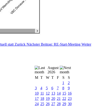
uell statt
Zurück
Nächster Beitrag: RE-Start-Meeting
Weiter
August
2026
M
T
W
T
F
S
S
1
2
3
4
5
6
7
8
9
10
11
12
13
14
15
16
17
18
19
20
21
22
23
24
25
26
27
28
29
30