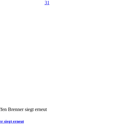
31
r siegt erneut