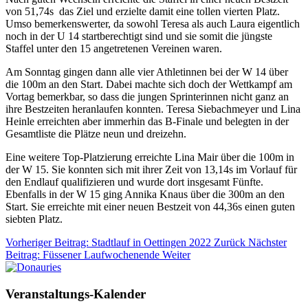
von 51,74s das Ziel und erzielte damit eine tollen vierten Platz.
Umso bemerkenswerter, da sowohl Teresa als auch Laura eigentlich
noch in der U 14 startberechtigt sind und sie somit die jüngste
Staffel unter den 15 angetretenen Vereinen waren.
Am Sonntag gingen dann alle vier Athletinnen bei der W 14 über
die 100m an den Start. Dabei machte sich doch der Wettkampf am
Vortag bemerkbar, so dass die jungen Sprinterinnen nicht ganz an
ihre Bestzeiten heranlaufen konnten. Teresa Siebachmeyer und Lina
Heinle erreichten aber immerhin das B-Finale und belegten in der
Gesamtliste die Plätze neun und dreizehn.
Eine weitere Top-Platzierung erreichte Lina Mair über die 100m in
der W 15. Sie konnten sich mit ihrer Zeit von 13,14s im Vorlauf für
den Endlauf qualifizieren und wurde dort insgesamt Fünfte.
Ebenfalls in der W 15 ging Annika Knaus über die 300m an den
Start. Sie erreichte mit einer neuen Bestzeit von 44,36s einen guten
siebten Platz.
Vorheriger Beitrag: Stadtlauf in Oettingen 2022
Zurück
Nächster
Beitrag: Füssener Laufwochenende
Weiter
Veranstaltungs-Kalender