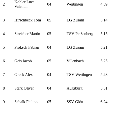
Kohler Luca
2
04
Wertingen
4:59
Valentin
3
Hirschbeck Tom
05
LG Zusam
5:14
4
Streicher Martin
05
TSV Peißenberg
5:15
5
Proksch Fabian
04
LG Zusam
5:21
6
Geis Jacob
05
Villenbach
5:25
7
Greck Alex
04
TSV Wertingen
5:28
8
Stark Oliver
04
Augsburg
5:51
9
Schalk Philipp
05
SSV Glött
6:24