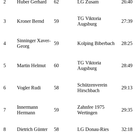
2
Huber Gerhard
62
LG Zusam
26:40
TG Viktoria
3
Kroner Bernd
59
27:39
Augsburg
Sinninger Xaver-
4
59
Kolping Biberbach
28:25
Georg
TG Viktoria
5
Martin Helmut
60
28:49
Augsburg
Schützenverein
6
Vogler Rudi
58
29:13
Hirschbach
Innermann
Zahnfee 1975
7
59
29:35
Hermann
Wertingen
8
Dietrich Günter
58
LG Donau-Ries
32:18