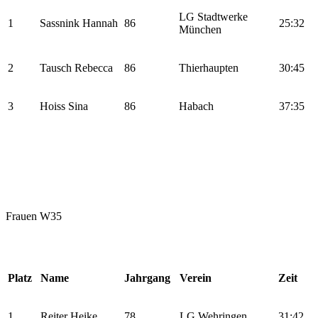
LG Stadtwerke
1
Sassnink Hannah
86
25:32
München
2
Tausch Rebecca
86
Thierhaupten
30:45
3
Hoiss Sina
86
Habach
37:35
Frauen W35
Platz
Name
Jahrgang
Verein
Zeit
1
Reiter Heike
78
LG Wehringen
31:42