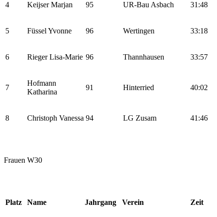
4
Keijser Marjan
95
UR-Bau Asbach
31:48
5
Füssel Yvonne
96
Wertingen
33:18
6
Rieger Lisa-Marie
96
Thannhausen
33:57
Hofmann
7
91
Hinterried
40:02
Katharina
8
Christoph Vanessa
94
LG Zusam
41:46
Frauen W30
Platz
Name
Jahrgang
Verein
Zeit