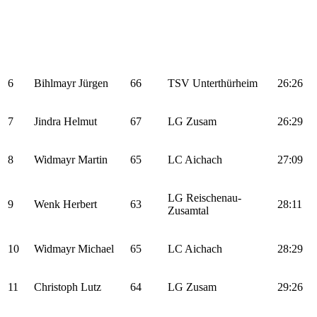
6
Bihlmayr Jürgen
66
TSV Unterthürheim
26:26
7
Jindra Helmut
67
LG Zusam
26:29
8
Widmayr Martin
65
LC Aichach
27:09
LG Reischenau-
9
Wenk Herbert
63
28:11
Zusamtal
10
Widmayr Michael
65
LC Aichach
28:29
11
Christoph Lutz
64
LG Zusam
29:26