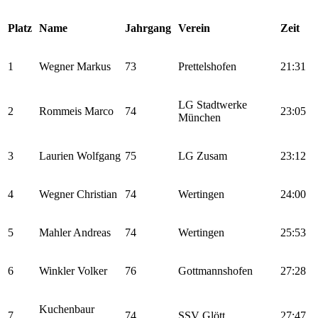
Platz
Name
Jahrgang
Verein
Zeit
1
Wegner Markus
73
Prettelshofen
21:31
LG Stadtwerke
2
Rommeis Marco
74
23:05
München
3
Laurien Wolfgang
75
LG Zusam
23:12
4
Wegner Christian
74
Wertingen
24:00
5
Mahler Andreas
74
Wertingen
25:53
6
Winkler Volker
76
Gottmannshofen
27:28
Kuchenbaur
7
74
SSV Glött
27:47