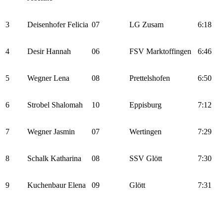
3
Deisenhofer Felicia
07
LG Zusam
6:18
4
Desir Hannah
06
FSV Marktoffingen
6:46
5
Wegner Lena
08
Prettelshofen
6:50
6
Strobel Shalomah
10
Eppisburg
7:12
7
Wegner Jasmin
07
Wertingen
7:29
8
Schalk Katharina
08
SSV Glött
7:30
9
Kuchenbaur Elena
09
Glött
7:31