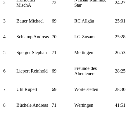
2
72
24:27
MischA
Star
3
Bauer Michael
69
RC Allgäu
25:01
4
Schlamp Andreas
70
LG Zusam
25:28
5
Sperger Stephan
71
Mertingen
26:53
Freunde des
6
Liepert Reinhold
69
28:25
Abenteuers
7
Uhl Rupert
69
Wortelstetten
28:30
8
Büchele Andreas
71
Wertingen
41:51