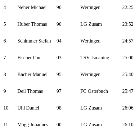
4
Neher Michael
90
Wertingen
22:25
5
Huber Thomas
90
LG Zusam
23:52
6
Schimmer Stefan
94
Wertingen
24:57
7
Fischer Paul
03
TSV Ismaning
25:00
8
Bacher Manuel
95
Wertingen
25:40
9
Deil Thomas
97
FC Osterbuch
25:47
10
Uhl Daniel
98
LG Zusam
26:06
11
Magg Johannes
00
LG Zusam
26:10