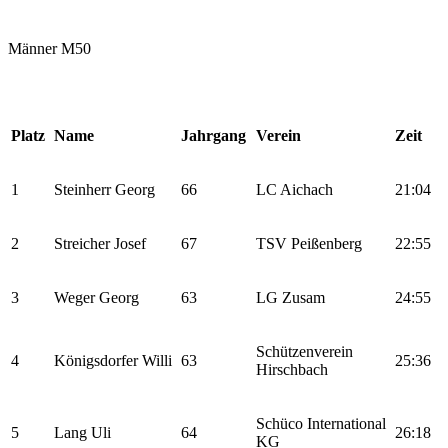
Männer M50
Platz
Name
Jahrgang
Verein
Zeit
1
Steinherr Georg
66
LC Aichach
21:04
2
Streicher Josef
67
TSV Peißenberg
22:55
3
Weger Georg
63
LG Zusam
24:55
Schützenverein
4
Königsdorfer Willi
63
25:36
Hirschbach
Schüco International
5
Lang Uli
64
26:18
KG