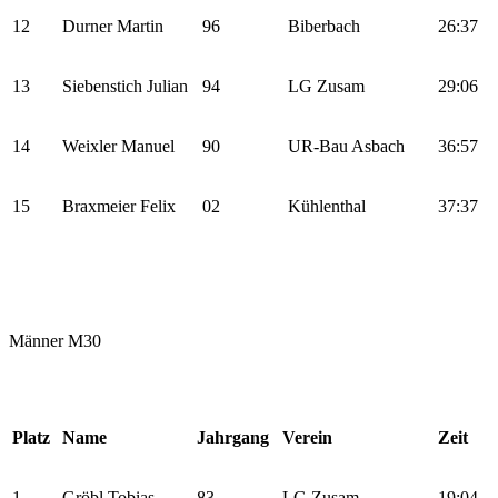
12
Durner Martin
96
Biberbach
26:37
13
Siebenstich Julian
94
LG Zusam
29:06
14
Weixler Manuel
90
UR-Bau Asbach
36:57
15
Braxmeier Felix
02
Kühlenthal
37:37
Männer M30
Platz
Name
Jahrgang
Verein
Zeit
1
Gröbl Tobias
83
LG Zusam
19:04