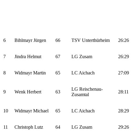
6
Bihlmayr Jürgen
66
TSV Unterthürheim
26:26
7
Jindra Helmut
67
LG Zusam
26:29
8
Widmayr Martin
65
LC Aichach
27:09
LG Reischenau-
9
Wenk Herbert
63
28:11
Zusamtal
10
Widmayr Michael
65
LC Aichach
28:29
11
Christoph Lutz
64
LG Zusam
29:26