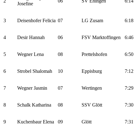
2
06
SV Ehingen
6:14
Josefine
3
Deisenhofer Felicia
07
LG Zusam
6:18
4
Desir Hannah
06
FSV Marktoffingen
6:46
5
Wegner Lena
08
Prettelshofen
6:50
6
Strobel Shalomah
10
Eppisburg
7:12
7
Wegner Jasmin
07
Wertingen
7:29
8
Schalk Katharina
08
SSV Glött
7:30
9
Kuchenbaur Elena
09
Glött
7:31