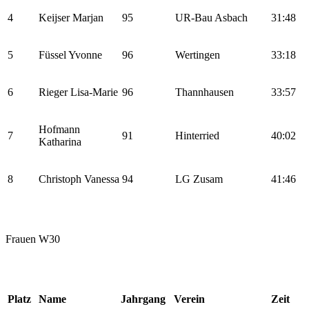
4
Keijser Marjan
95
UR-Bau Asbach
31:48
5
Füssel Yvonne
96
Wertingen
33:18
6
Rieger Lisa-Marie
96
Thannhausen
33:57
Hofmann
7
91
Hinterried
40:02
Katharina
8
Christoph Vanessa
94
LG Zusam
41:46
Frauen W30
Platz
Name
Jahrgang
Verein
Zeit