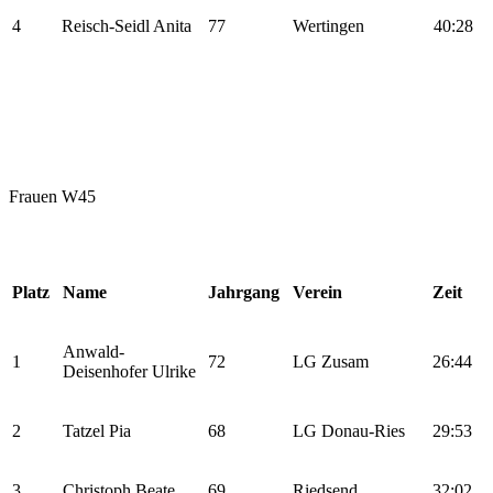
4
Reisch-Seidl Anita
77
Wertingen
40:28
Frauen W45
Platz
Name
Jahrgang
Verein
Zeit
Anwald-
1
72
LG Zusam
26:44
Deisenhofer Ulrike
2
Tatzel Pia
68
LG Donau-Ries
29:53
3.
Christoph Beate
69
Riedsend
32:02