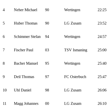
4
Neher Michael
90
Wertingen
22:25
5
Huber Thomas
90
LG Zusam
23:52
6
Schimmer Stefan
94
Wertingen
24:57
7
Fischer Paul
03
TSV Ismaning
25:00
8
Bacher Manuel
95
Wertingen
25:40
9
Deil Thomas
97
FC Osterbuch
25:47
10
Uhl Daniel
98
LG Zusam
26:06
11
Magg Johannes
00
LG Zusam
26:10