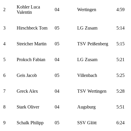
Kohler Luca
2
04
Wertingen
4:59
Valentin
3
Hirschbeck Tom
05
LG Zusam
5:14
4
Streicher Martin
05
TSV Peißenberg
5:15
5
Proksch Fabian
04
LG Zusam
5:21
6
Geis Jacob
05
Villenbach
5:25
7
Greck Alex
04
TSV Wertingen
5:28
8
Stark Oliver
04
Augsburg
5:51
9
Schalk Philipp
05
SSV Glött
6:24