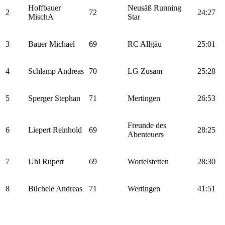
Hoffbauer
Neusäß Running
2
72
24:27
MischA
Star
3
Bauer Michael
69
RC Allgäu
25:01
4
Schlamp Andreas
70
LG Zusam
25:28
5
Sperger Stephan
71
Mertingen
26:53
Freunde des
6
Liepert Reinhold
69
28:25
Abenteuers
7
Uhl Rupert
69
Wortelstetten
28:30
8
Büchele Andreas
71
Wertingen
41:51