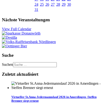
24
25
26
27
28
29
30
31
Nächste Veranstaltungen
View Full Calendar
Suche
Suchen
Zuletzt aktualisiert
Virtueller St.Anna-Jedermannslauf 2026 in Amerdingen -Steffen
Brenner siegt erneut