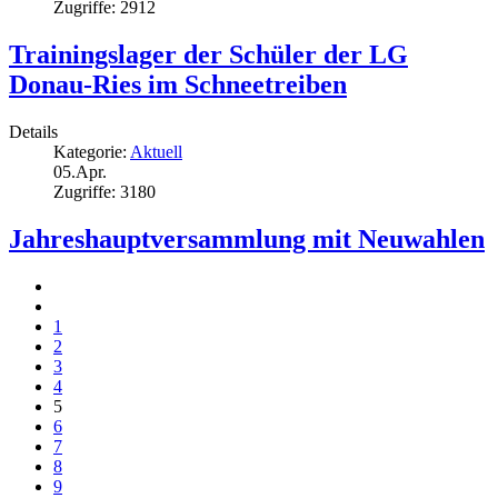
Zugriffe: 2912
Trainingslager der Schüler der LG
Donau-Ries im Schneetreiben
Details
Kategorie:
Aktuell
05.Apr.
Zugriffe: 3180
Jahreshauptversammlung mit Neuwahlen
1
2
3
4
5
6
7
8
9