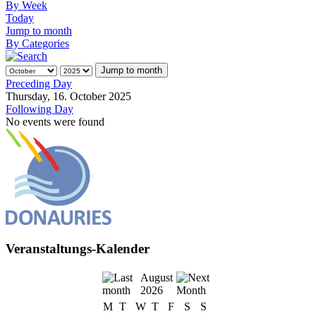
By Week
Today
Jump to month
By Categories
Jump to month
Preceding Day
Thursday, 16. October 2025
Following Day
No events were found
Veranstaltungs-Kalender
August
2026
M
T
W
T
F
S
S